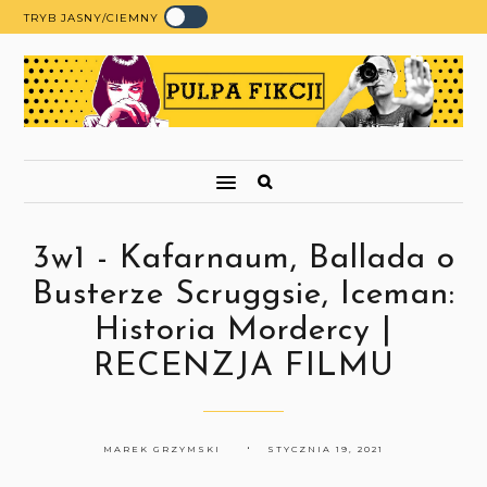
TRYB JASNY/CIEMNY
3w1 - Kafarnaum, Ballada o
Busterze Scruggsie, Iceman:
Historia Mordercy |
RECENZJA FILMU
MAREK GRZYMSKI
STYCZNIA 19, 2021