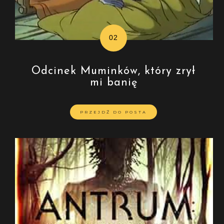
Odcinek Muminków, który zrył
mi banię
PRZEJDŹ DO POSTA