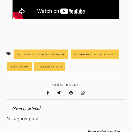
BALLADA OBUSTERZE SCRUGGSIE
ICEMAN HISTORIA MORDERCY
KAFARNAUM
RECENZJA FILMU
PODAJ DALEJ:
←
Nowszy artykuł
Następny post
→
Poprzedni artykuł