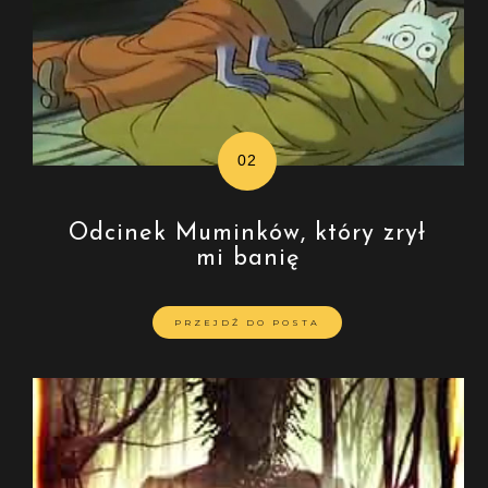
Odcinek Muminków, który zrył
mi banię
PRZEJDŹ DO POSTA