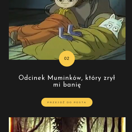
Odcinek Muminków, który zrył
mi banię
PRZEJDŹ DO POSTA