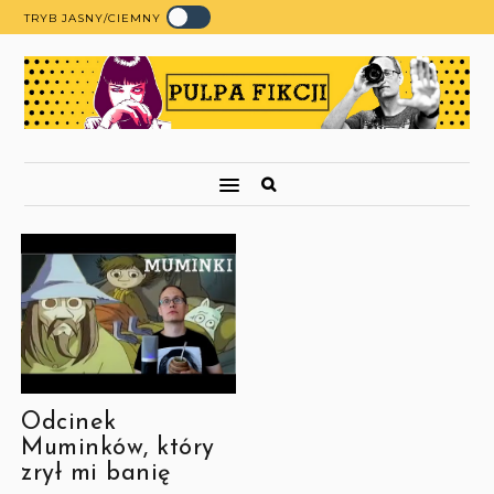
TRYB JASNY/CIEMNY
Odcinek
Muminków, który
zrył mi banię